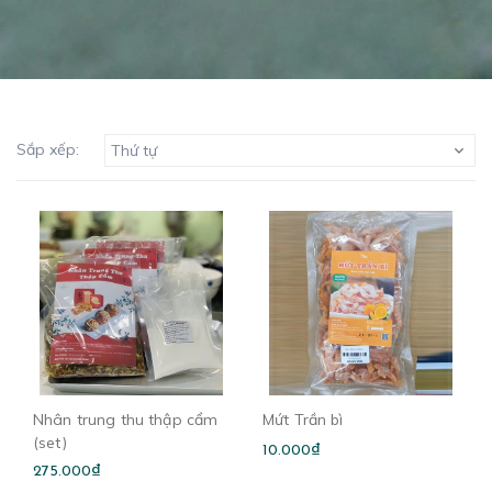
Sắp xếp:
Thứ tự
Nhân trung thu thập cẩm
Mứt Trần bì
(set)
10.000₫
275.000₫