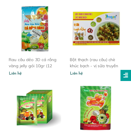
Rau câu dẻo 3D cá rồng
Bột thạch (rau câu) chè
vàng jelly gói 10gr (12
khúc bạch - vị sữa truyền
gói/hộp)
thống hộp 106gr
Liên hệ
Liên hệ