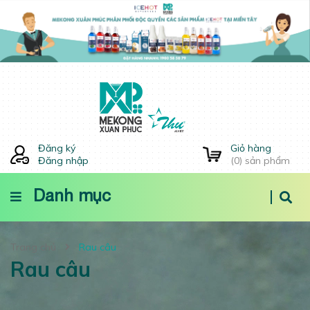
Đăng ký
Giỏ hàng
Đăng nhập
(
0
) sản phẩm
Danh mục
Trang chủ
Rau câu
Rau câu