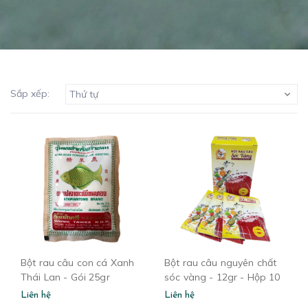
Sắp xếp:
Thứ tự
Bột rau câu con cá Xanh
Bột rau câu nguyên chất
Thái Lan - Gói 25gr
sóc vàng - 12gr - Hộp 10
gói
Liên hệ
Liên hệ