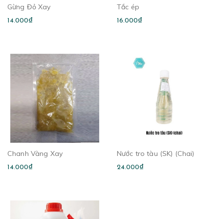
Gừng Đỏ Xay
Tắc ép
14.000₫
16.000₫
Chanh Vàng Xay
Nước tro tàu (SK) (Chai)
14.000₫
24.000₫