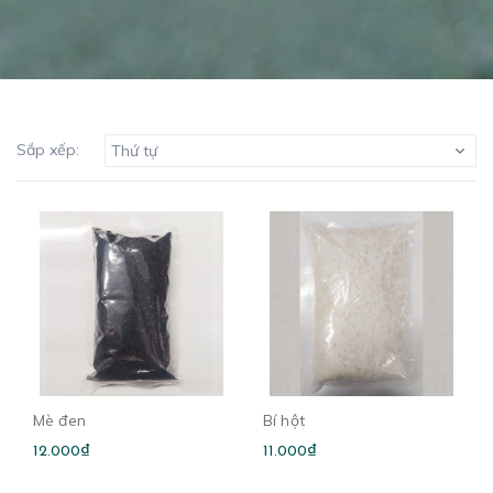
Sắp xếp:
Thứ tự
Mè đen
Bí hột
12.000₫
11.000₫