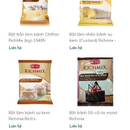
Bột trộn làm bánh Chiffon
Bột làm nhân bánh su
RichMix (kg)-15495
kem (Custard) Richmix -
(12kg/thùng)
Rich's - Bịch 1kg
Liên hệ
Liên hệ
Bột làm bánh su kem
Bột bánh Sô-cô-la moist
Richmix Rich's
Richmix
Liên hệ
Liên hệ