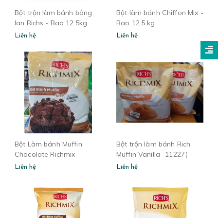
Bột trộn làm bánh bông
Bột làm bánh Chiffon Mix -
lan Richs - Bao 12.5kg
Bao 12.5 kg
Liên hệ
Liên hệ
Bột Làm bánh Muffin
Bột trộn làm bánh Rich
Chocolate Richmix -
Muffin Vanilla -11227(
11347 loại 1kg
12.5k/bao)
Liên hệ
Liên hệ