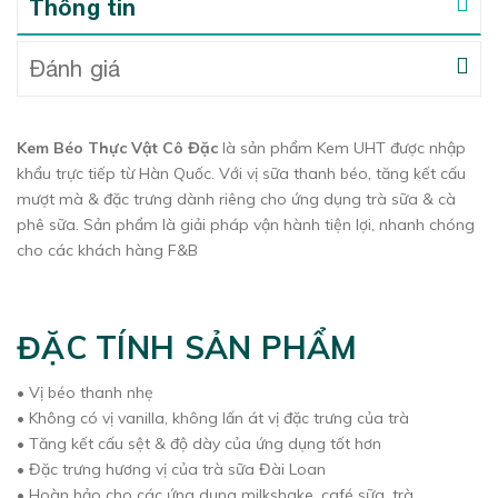
Thông tin
Đánh giá
Kem Béo Thực Vật Cô Đặc
là sản phẩm Kem UHT được nhập
khẩu trực tiếp từ Hàn Quốc. Với vị sữa thanh béo, tăng kết cấu
mượt mà & đặc trưng dành riêng cho ứng dụng trà sữa & cà
phê sữa. Sản phẩm là giải pháp vận hành tiện lợi, nhanh chóng
cho các khách hàng F&B
ĐẶC TÍNH SẢN PHẨM
• Vị béo thanh nhẹ
• Không có vị vanilla, không lấn át vị đặc trưng của trà
• Tăng kết cấu sệt & độ dày của ứng dụng tốt hơn
• Đặc trưng hương vị của trà sữa Đài Loan
• Hoàn hảo cho các ứng dụng milkshake, café sữa, trà