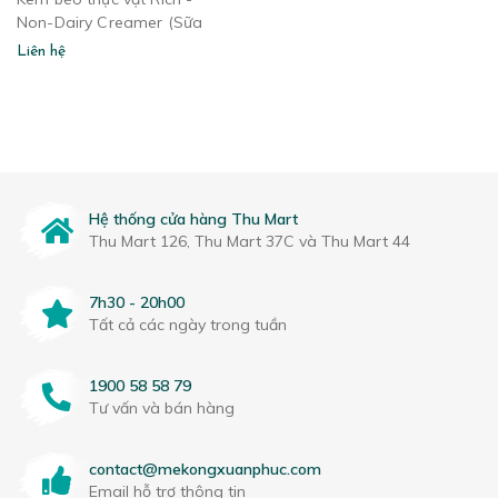
Non-Dairy Creamer (Sữa
lùn)
Liên hệ
Hệ thống cửa hàng Thu Mart
Thu Mart 126, Thu Mart 37C và Thu Mart 44
7h30 - 20h00
Tất cả các ngày trong tuần
1900 58 58 79
Tư vấn và bán hàng
contact@mekongxuanphuc.com
Email hỗ trợ thông tin