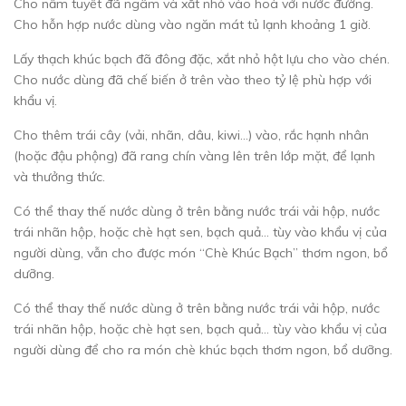
Cho nấm tuyết đã ngâm và xắt nhỏ vào hoà với nước đường.
Cho hỗn hợp nước dùng vào ngăn mát tủ lạnh khoảng 1 giờ.
Lấy thạch khúc bạch đã đông đặc, xắt nhỏ hột lựu cho vào chén.
Cho nước dùng đã chế biến ở trên vào theo tỷ lệ phù hợp với
khẩu vị.
Cho thêm trái cây (vải, nhãn, dâu, kiwi…) vào, rắc hạnh nhân
(hoặc đậu phộng) đã rang chín vàng lên trên lớp mặt, để lạnh
và thưởng thức.
Có thể thay thế nước dùng ở trên bằng nước trái vải hộp, nước
trái nhãn hộp, hoặc chè hạt sen, bạch quả… tùy vào khẩu vị của
người dùng, vẫn cho được món “Chè Khúc Bạch” thơm ngon, bổ
dưỡng.
Có thể thay thế nước dùng ở trên bằng nước trái vải hộp, nước
trái nhãn hộp, hoặc chè hạt sen, bạch quả… tùy vào khẩu vị của
người dùng để cho ra món chè khúc bạch thơm ngon, bổ dưỡng.