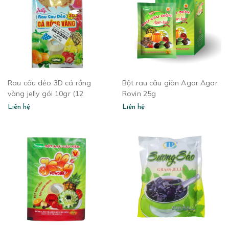
Rau câu dẻo 3D cá rồng
Bột rau câu giòn Agar Agar
vàng jelly gói 10gr (12
Rovin 25g
gói/hộp)
Liên hệ
Liên hệ