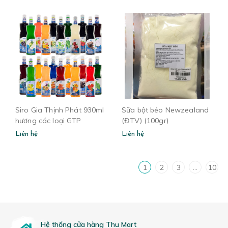
Siro Gia Thịnh Phát 930ml
Sữa bột béo Newzealand
hương các loại GTP
(ĐTV) (100gr)
Liên hệ
Liên hệ
1
2
3
...
10
Hệ thống cửa hàng Thu Mart