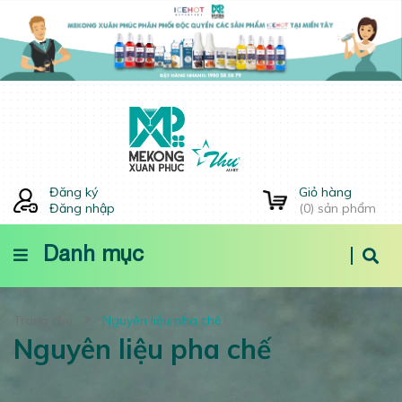
Đăng ký
Giỏ hàng
Đăng nhập
(
0
) sản phẩm
Danh mục
Trang chủ
Nguyên liệu pha chế
Nguyên liệu pha chế