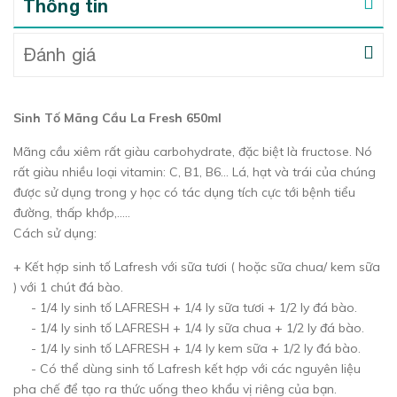
Thông tin
Đánh giá
Sinh Tố Mãng Cầu La Fresh 650ml
Mãng cầu xiêm rất giàu carbohydrate, đặc biệt là fructose. Nó
rất giàu nhiều loại vitamin: C, B1, B6… Lá, hạt và trái của chúng
được sử dụng trong y học có tác dụng tích cực tới bệnh tiểu
đường, thấp khớp,…..
Cách sử dụng:
+ Kết hợp sinh tố Lafresh với sữa tươi ( hoặc sữa chua/ kem sữa
) với 1 chút đá bào.
- 1/4 ly sinh tố LAFRESH + 1/4 ly sữa tươi + 1/2 ly đá bào.
- 1/4 ly sinh tố LAFRESH + 1/4 ly sữa chua + 1/2 ly đá bào.
- 1/4 ly sinh tố LAFRESH + 1/4 ly kem sữa + 1/2 ly đá bào.
- Có thể dùng sinh tố Lafresh kết hợp với các nguyên liệu
pha chế để tạo ra thức uống theo khẩu vị riêng của bạn.