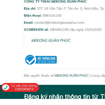
CÔNG TY TNHH MEKONG XUÂN PHÚC
Địa chỉ:
37C Võ Văn Tần, P. Tân An, Q. Ninh Kiều, Tp
Điện thoại:
0945141140
Email:
contact@mekongxuanphuc.com
GCNĐKHDK số:
1801661236 cấp ngày 15/01/2020
MEKONG XUÂN PHÚC
Bản quyền thuộc về
MEKONG XUÂN PHÚC
|
Cung cấp
Tư vấn bán hàng
1900585879
Đăng ký nhận thông tin từ 
Cập nhật sản phẩm, ưu đãi, lớp học, xu hướng mới