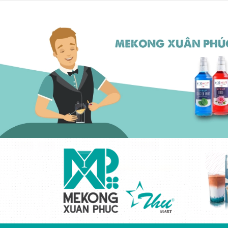
Kem béo thực vật
cô đặc ICEHOT-
21350
Liên hệ