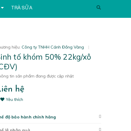
TRÀ SỮA
hương hiệu:
Công ty TNHH Cánh Đồng Vàng
|
inh tố khóm 50% 22kg/xô
(CĐV)
ông tin sản phẩm đang được cập nhật
iên hệ
Yêu thích
hế độ bảo hành chính hãng
hể lệ nhận quà