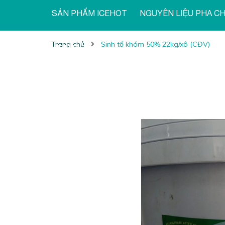
SẢN PHẨM ICEHOT
NGUYÊN LIỆU PHA C
Trang chủ
Sinh tố khóm 50% 22kg/xô (CĐV)
TIN TỨC