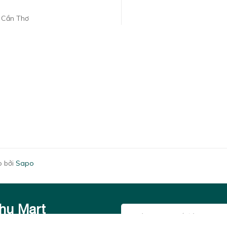
. Cần Thơ
 bởi
Sapo
Thu Mart