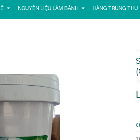
HẾ
NGUYÊN LIỆU LÀM BÁNH
HÀNG TRUNG THU
T
S
Th
L
C
T