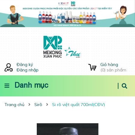
Đăng ký
Giỏ hàng
Đăng nhập
(
0
) sản phẩm
Danh mục
Trang chủ
Sirô
Si rô việt quất 700ml(CĐV)