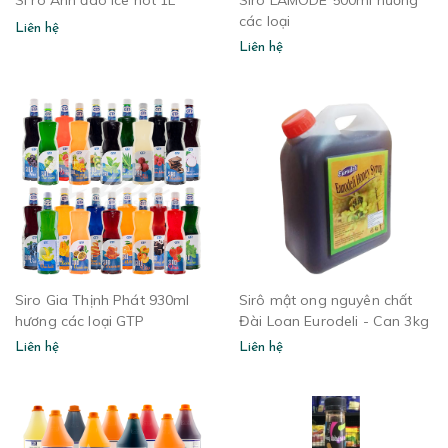
Si rô Anh đào Ice hot 1L
Siro LAMODE 500ml hương
các loại
Liên hệ
Liên hệ
Siro Gia Thịnh Phát 930ml
Sirô mật ong nguyên chất
hương các loại GTP
Đài Loan Eurodeli - Can 3kg
Liên hệ
Liên hệ