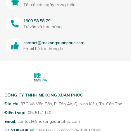
Tất cả các ngày trong tuần
1900 58 58 79
Tư vấn và bán hàng
contact@mekongxuanphuc.com
Email hỗ trợ thông tin
CÔNG TY TNHH MEKONG XUÂN PHÚC
Địa chỉ:
37C Võ Văn Tần, P. Tân An, Q. Ninh Kiều, Tp. Cần Thơ
Điện thoại:
0945141140
Email:
contact@mekongxuanphuc.com
GCNĐKHDK số:
1801661236 cấp ngày 15/01/2020