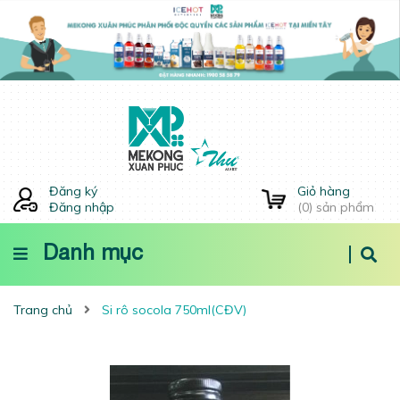
Đăng ký
Giỏ hàng
Đăng nhập
(
0
) sản phẩm
Danh mục
Trang chủ
Si rô socola 750ml(CĐV)