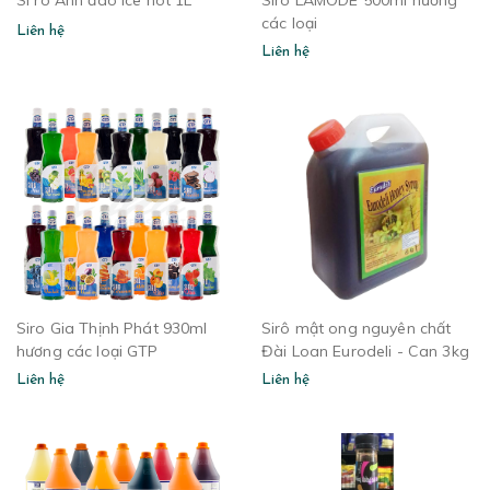
Si rô Anh đào Ice hot 1L
Siro LAMODE 500ml hương
các loại
Liên hệ
Liên hệ
Siro Gia Thịnh Phát 930ml
Sirô mật ong nguyên chất
hương các loại GTP
Đài Loan Eurodeli - Can 3kg
Liên hệ
Liên hệ