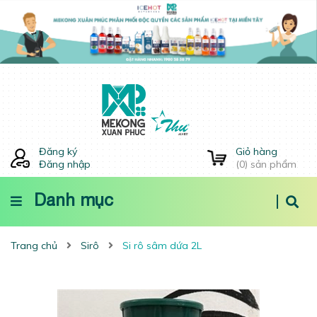
Đăng ký
Giỏ hàng
Đăng nhập
(
0
) sản phẩm
Danh mục
Trang chủ
Sirô
Si rô sâm dứa 2L