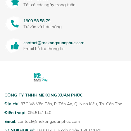
Tất cả các ngày trong tuần
1900 58 58 79
Tư vấn và bán hàng
contact@mekongxuanphuc.com
Email hỗ trợ thông tin
CÔNG TY TNHH MEKONG XUÂN PHÚC
Địa chỉ:
37C Võ Văn Tần, P. Tân An, Q. Ninh Kiều, Tp. Cần Thơ
Điện thoại:
0945141140
Email:
contact@mekongxuanphuc.com
GCNĐKHDK số:
1801661236 cấp ngày 15/01/2020