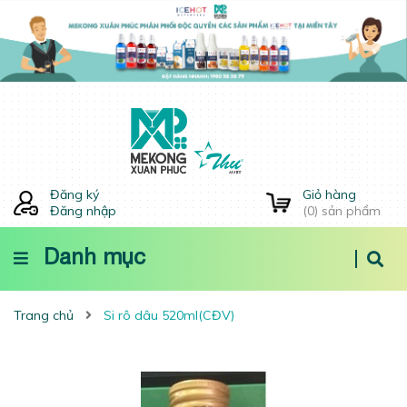
Đăng ký
Giỏ hàng
Đăng nhập
(
0
) sản phẩm
Danh mục
Trang chủ
Si rô dâu 520ml(CĐV)