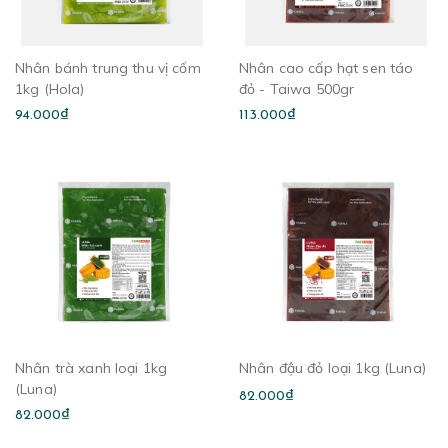
Nhân bánh trung thu vị cốm
Nhân cao cấp hạt sen táo
1kg (Hola)
đỏ - Taiwa 500gr
94.000₫
113.000₫
Nhân trà xanh loại 1kg
Nhân đậu đỏ loại 1kg (Luna)
(Luna)
82.000₫
82.000₫