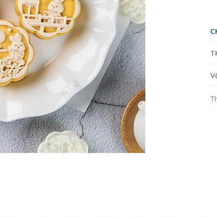
C
T
V
T