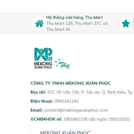
Hệ thống cửa hàng Thu Mart
Thu Mart 126, Thu Mart 37C và
Thu Mart 44
CÔNG TY TNHH MEKONG XUÂN PHÚC
Địa chỉ:
37C Võ Văn Tần, P. Tân An, Q. Ninh Kiều, Tp
Điện thoại:
0945141140
Email:
contact@mekongxuanphuc.com
GCNĐKHDK số:
1801661236 cấp ngày 15/01/2020
MEKONG XUÂN PHÚC