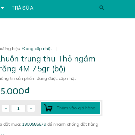
TRÀ SỮA
hương hiệu:
Đang cập nhật
|
huôn trung thu Thỏ ngắm
răng 4M 75gr (bộ)
ông tin sản phẩm đang được cập nhật
85.000₫
-
Thêm vào giỏ hàng
+
ọi đặt mua:
1900585879
để nhanh chóng đặt hàng