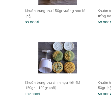
Khuôn trung thu 150gr vuông hoa lá
Khuôn t
(bộ)
tiếng h
92.000₫
60.000
Khuôn trung thu chim họa tiết 4M
Khuôn t
150gr - 190gr (cái)
50gr (b
102.000₫
80.000