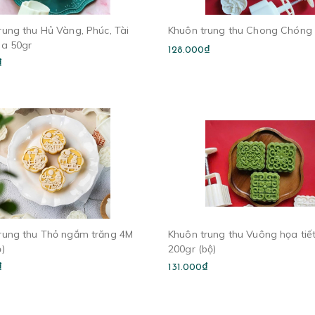
rung thu Hủ Vàng, Phúc, Tài
Khuôn trung thu Chong Chóng
oa 50gr
128.000₫
₫
rung thu Thỏ ngắm trăng 4M
Khuôn trung thu Vuông họa tiế
ộ)
200gr (bộ)
₫
131.000₫