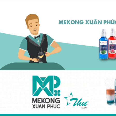
Kem béo thực vật
cô đặc ICEHOT-
21350
Liên hệ