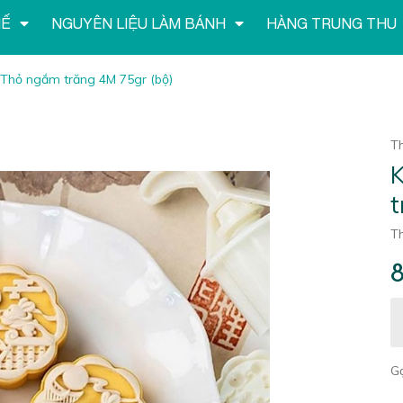
HẾ
NGUYÊN LIỆU LÀM BÁNH
HÀNG TRUNG THU
 Thỏ ngắm trăng 4M 75gr (bộ)
T
K
t
Th
G