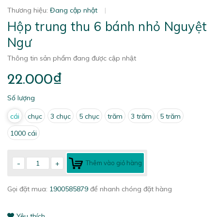
Thương hiệu:
Đang cập nhật
|
Hộp trung thu 6 bánh nhỏ Nguyệt
Ngư
Thông tin sản phẩm đang được cập nhật
22.000₫
Số lượng
cái
chục
3 chục
5 chục
trăm
3 trăm
5 trăm
1000 cái
-
+
Thêm vào giỏ hàng
Gọi đặt mua:
1900585879
để nhanh chóng đặt hàng
Yêu thích