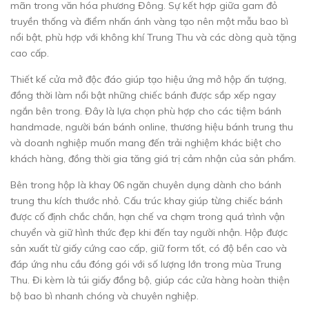
mãn trong văn hóa phương Đông. Sự kết hợp giữa gam đỏ
truyền thống và điểm nhấn ánh vàng tạo nên một mẫu bao bì
nổi bật, phù hợp với không khí Trung Thu và các dòng quà tặng
cao cấp.
Thiết kế cửa mở độc đáo giúp tạo hiệu ứng mở hộp ấn tượng,
đồng thời làm nổi bật những chiếc bánh được sắp xếp ngay
ngắn bên trong. Đây là lựa chọn phù hợp cho các tiệm bánh
handmade, người bán bánh online, thương hiệu bánh trung thu
và doanh nghiệp muốn mang đến trải nghiệm khác biệt cho
khách hàng, đồng thời gia tăng giá trị cảm nhận của sản phẩm.
Bên trong hộp là khay 06 ngăn chuyên dụng dành cho bánh
trung thu kích thước nhỏ. Cấu trúc khay giúp từng chiếc bánh
được cố định chắc chắn, hạn chế va chạm trong quá trình vận
chuyển và giữ hình thức đẹp khi đến tay người nhận. Hộp được
sản xuất từ giấy cứng cao cấp, giữ form tốt, có độ bền cao và
đáp ứng nhu cầu đóng gói với số lượng lớn trong mùa Trung
Thu. Đi kèm là túi giấy đồng bộ, giúp các cửa hàng hoàn thiện
bộ bao bì nhanh chóng và chuyên nghiệp.