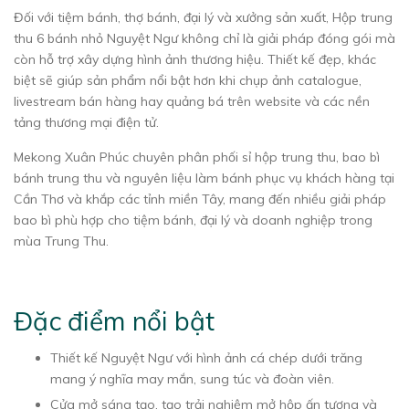
Đối với tiệm bánh, thợ bánh, đại lý và xưởng sản xuất, Hộp trung
thu 6 bánh nhỏ Nguyệt Ngư không chỉ là giải pháp đóng gói mà
còn hỗ trợ xây dựng hình ảnh thương hiệu. Thiết kế đẹp, khác
biệt sẽ giúp sản phẩm nổi bật hơn khi chụp ảnh catalogue,
livestream bán hàng hay quảng bá trên website và các nền
tảng thương mại điện tử.
Mekong Xuân Phúc chuyên phân phối sỉ hộp trung thu, bao bì
bánh trung thu và nguyên liệu làm bánh phục vụ khách hàng tại
Cần Thơ và khắp các tỉnh miền Tây, mang đến nhiều giải pháp
bao bì phù hợp cho tiệm bánh, đại lý và doanh nghiệp trong
mùa Trung Thu.
Đặc điểm nổi bật
Thiết kế Nguyệt Ngư với hình ảnh cá chép dưới trăng
mang ý nghĩa may mắn, sung túc và đoàn viên.
Cửa mở sáng tạo, tạo trải nghiệm mở hộp ấn tượng và