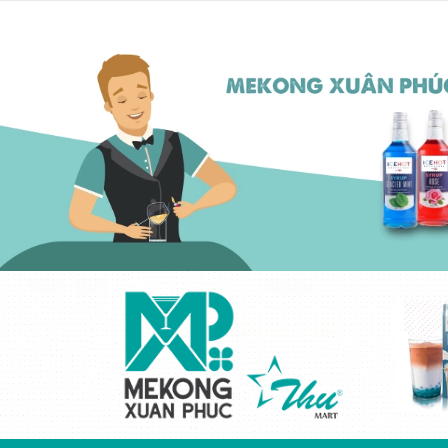
Kem béo thực vật
cô đặc ICEHOT-
21350
Liên hệ