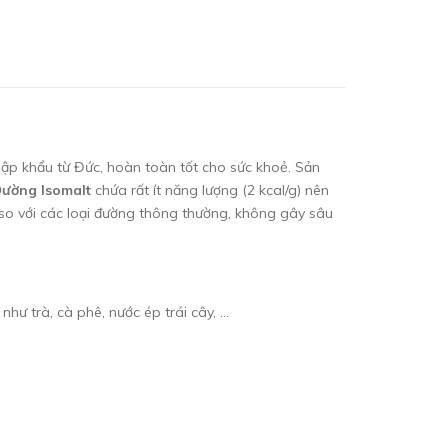
 nhập khẩu từ Đức, hoàn toàn tốt cho sức khoẻ. Sản
ường Isomalt
chứa rất ít năng lượng (2 kcal/g) nên
so với các loại đường thông thường, không gây sâu
ư trà, cà phê, nước ép trái cây, ...