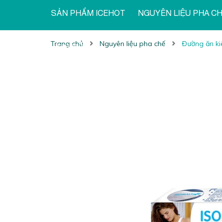
SẢN PHẨM ICEHOT
NGUYÊN LIỆU PHA C
Trang chủ
Nguyên liệu pha chế
Đường ăn ki
TIN TỨC