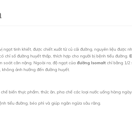
á
vị ngọt tinh khiết, được chiết xuất từ củ cải đường, nguyên liệu được
 chỉ số đường huyết thấp, thích hợp cho người bị bệnh tiểu đường.
Đ
ểm soát cân nặng. Ngoài ra, độ ngọt của
đường Isomalt
chỉ bằng 1/2 
n, không ảnh hưởng đến đường huyết.
chế biến thực phẩm, thức ăn, pha chế các loại nước uống hàng ngày nh
 bệnh tiểu đường, béo phì và giúp ngăn ngừa sâu răng.