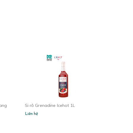
rang
Si rô Grenadine Icehot 1L
Liên hệ