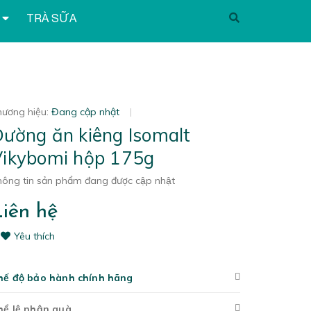
TRÀ SỮA
hương hiệu:
Đang cập nhật
|
ường ăn kiêng Isomalt
ikybomi hộp 175g
ông tin sản phẩm đang được cập nhật
iên hệ
Yêu thích
hế độ bảo hành chính hãng
hể lệ nhận quà