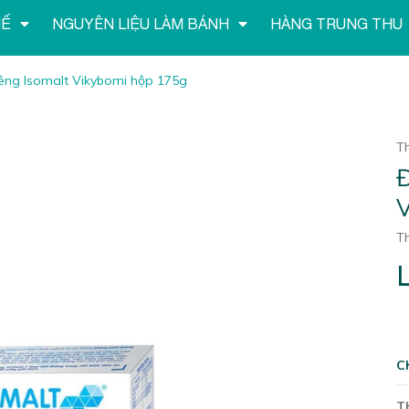
HẾ
NGUYÊN LIỆU LÀM BÁNH
HÀNG TRUNG THU
êng Isomalt Vikybomi hộp 175g
T
Đ
V
Th
L
C
T