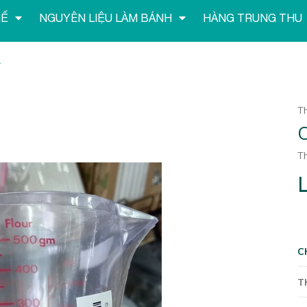
HẾ
NGUYÊN LIỆU LÀM BÁNH
HÀNG TRUNG THU
L
T
C
Th
L
C
T