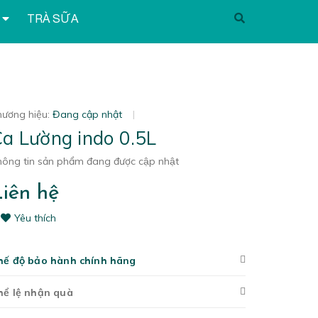
TRÀ SỮA
hương hiệu:
Đang cập nhật
|
a Lường indo 0.5L
ông tin sản phẩm đang được cập nhật
iên hệ
Yêu thích
hế độ bảo hành chính hãng
hể lệ nhận quà