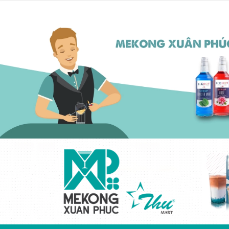
Kem béo thực vật
cô đặc ICEHOT-
21350
Liên hệ