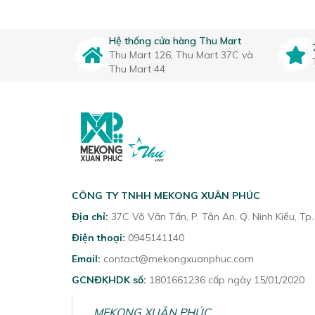
Hệ thống cửa hàng Thu Mart
Thu Mart 126, Thu Mart 37C và
Thu Mart 44
CÔNG TY TNHH MEKONG XUÂN PHÚC
Địa chỉ:
37C Võ Văn Tần, P. Tân An, Q. Ninh Kiều, Tp
Điện thoại:
0945141140
Email:
contact@mekongxuanphuc.com
GCNĐKHDK số:
1801661236 cấp ngày 15/01/2020
MEKONG XUÂN PHÚC