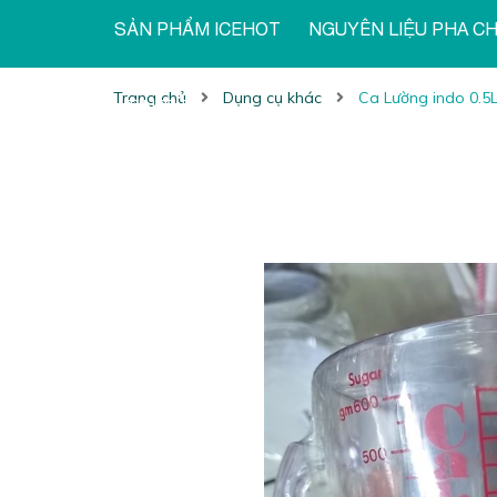
SẢN PHẨM ICEHOT
NGUYÊN LIỆU PHA C
Trang chủ
Dụng cụ khác
Ca Lường indo 0.5
TIN TỨC