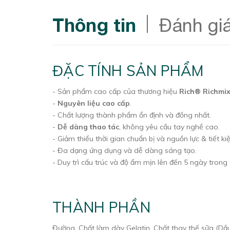
Thông tin
Đánh gi
ĐẶC TÍNH SẢN PHẨM
- Sản phẩm cao cấp của thương hiệu
Rich® Richmi
-
Nguyên liệu cao cấp
.
- Chất lượng thành phẩm ổn định và đồng nhất.
-
Dễ dàng thao tác
, không yêu cầu tay nghề cao.
- Giảm thiểu thời gian chuẩn bị và nguồn lực & tiết ki
- Đa dạng ứng dụng và dễ dàng sáng tạo.
- Duy trì cấu trúc và độ ẩm mịn lên đến 5 ngày trong t
THÀNH PHẦN
Đường, Chất làm dày Gelatin, Chất thay thế sữa (Dầu