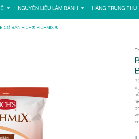
HẾ
NGUYÊN LIỆU LÀM BÁNH
HÀNG TRUNG THU
 CƠ BẢN RICH® RICHMIX ®
T
B
d
hả
hi
ph
v
c