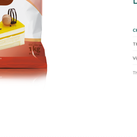
L
C
T
V
T