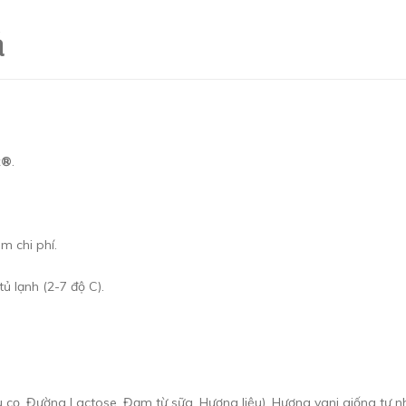
á
x®
.
ệm chi phí.
ủ lạnh (2-7 độ C).
 cọ, Đường Lactose, Đạm từ sữa, Hương liệu), Hương vani giống tự nh