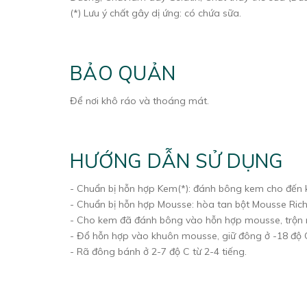
(*) Lưu ý chất gây dị ứng: có chứa sữa.
BẢO QUẢN
Để nơi khô ráo và thoáng mát.
HƯỚNG DẪN SỬ DỤNG
- Chuẩn bị hỗn hợp Kem(*): đánh bông kem cho đến 
- Chuẩn bị hỗn hợp Mousse: hòa tan bột Mousse Rich
- Cho kem đã đánh bông vào hỗn hợp mousse, trộn 
- Đổ hỗn hợp vào khuôn mousse, giữ đông ở -18 độ C
- Rã đông bánh ở 2-7 độ C từ 2-4 tiếng.