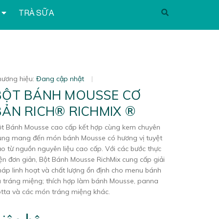
TRÀ SỮA
hương hiệu:
Đang cập nhật
|
BỘT BÁNH MOUSSE CƠ
BẢN RICH® RICHMIX ®
ột Bánh Mousse cao cấp kết hợp cùng kem chuyên
ụng mang đến món bánh Mousse có hương vị tuyệt
o từ nguồn nguyên liệu cao cấp. Với các bước thực
ện đơn giản, Bột Bánh Mousse RichMix cung cấp giải
áp linh hoạt và chất lượng ổn định cho menu bánh
à tráng miệng; thích hợp làm bánh Mousse, panna
otta và các món tráng miệng khác.