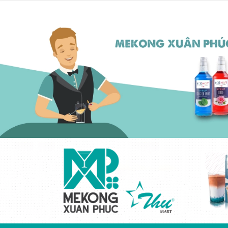
Kem béo thực vật
cô đặc ICEHOT-
21350
Liên hệ