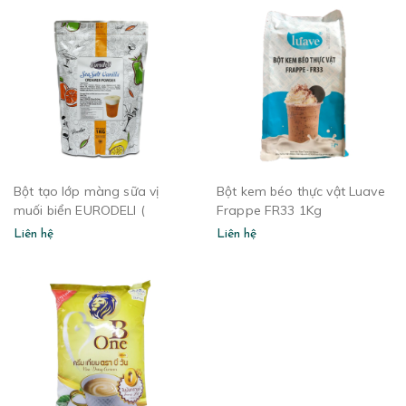
Bột tạo lớp màng sữa vị
Bột kem béo thực vật Luave
muối biển EURODELI (
Frappe FR33 1Kg
Seasalt vanilla cream
Liên hệ
Liên hệ
powder )