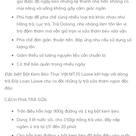
giữ được độ ngậy béo nhưng lại thanh nhẹ hơn, không có
mùi nồng và uống không gây cảm giác ngán.
Phù hợp để pha chế cùng nhiều loại trà khác nhau như
Hồng trà, Lục trà, Trà Oolong, nhẹ nhàng làm tôn lên vị
trà đậm thơm mà vẫn giữ trọn vị sữa thơm béo vừa vặn.
Pha chế đơn giản, thuận tiện, đáp ứng nhu cầu sử dụng số
lượng lớn.
Giảm thiểu số lượng nguyên liệu cần chuẩn bị.
Có thể bảo quản trong nhiều ngày.
Đặc biệt:
Bột Kem Béo Thực Vật MT35 Lúave kết hợp với dòng
trà Đài Loan Lúave cho ra đời những ly trà sữa thơm ngon độc
đáo.
CÁCH PHA TRÀ SỮA:
Trộn điều hỗn hợp 900g đường và 1 kg bột kem béo.
Dùng 3 lít nước sôi, cho 150gr hồng trà vào, đậy nắp
ngâm ủ trà từ 15' đến 20 phút.
Cho hỗn hợp đường + bột kem béo đã trộn điều vào nước