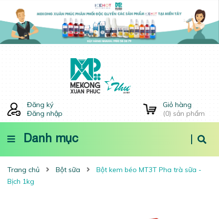
Đăng ký
Giỏ hàng
Đăng nhập
(
0
) sản phẩm
Danh mục
Trang chủ
Bột sữa
Bột kem béo MT3T Pha trà sữa -
Bịch 1kg