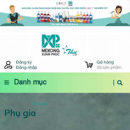
Đăng ký
Giỏ hàng
Đăng nhập
(
0
) sản phẩm
Danh mục
Trang chủ
Phụ gia
Phụ gia