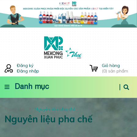
Đăng ký
Giỏ hàng
Đăng nhập
(
0
) sản phẩm
Danh mục
Trang chủ
Nguyên liệu pha chế
Nguyên liệu pha chế