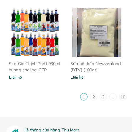
Siro Gia Thịnh Phát 930ml
Sữa bột béo Newzealand
hương các loại GTP
(ĐTV) (100gr)
Liên hệ
Liên hệ
1
2
3
...
10
Hệ thống cửa hàng Thu Mart