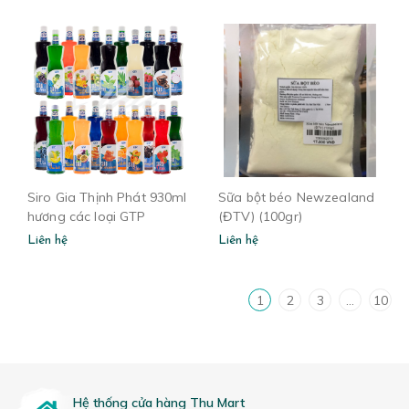
Siro Gia Thịnh Phát 930ml
Sữa bột béo Newzealand
hương các loại GTP
(ĐTV) (100gr)
Liên hệ
Liên hệ
1
2
3
...
10
Hệ thống cửa hàng Thu Mart