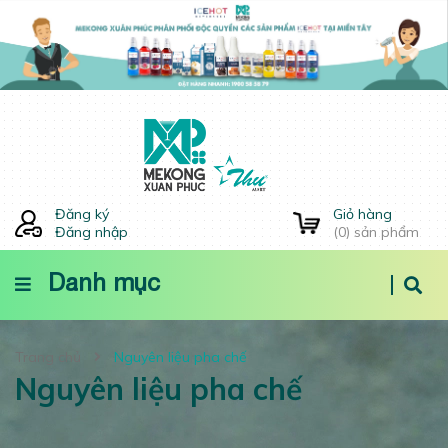
Đăng ký
Giỏ hàng
Đăng nhập
(
0
) sản phẩm
Danh mục
Trang chủ
Nguyên liệu pha chế
Nguyên liệu pha chế