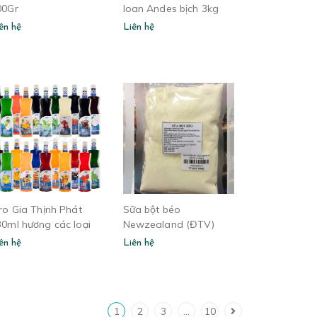
00Gr
loan Andes bịch 3kg
ên hệ
Liên hệ
ro Gia Thịnh Phát
Sữa bột béo
30ml hương các loại
Newzealand (ĐTV)
TP
(100gr)
ên hệ
Liên hệ
1
2
3
...
10