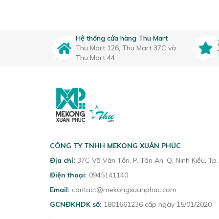
Hệ thống cửa hàng Thu Mart
Thu Mart 126, Thu Mart 37C và
Thu Mart 44
CÔNG TY TNHH MEKONG XUÂN PHÚC
Địa chỉ:
37C Võ Văn Tần, P. Tân An, Q. Ninh Kiều, Tp
Điện thoại:
0945141140
Email:
contact@mekongxuanphuc.com
GCNĐKHDK số:
1801661236 cấp ngày 15/01/2020