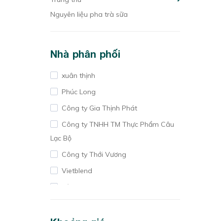
Nguyên liệu pha trà sữa
Nhà phân phối
xuân thịnh
Phúc Long
Công ty Gia Thịnh Phát
Công ty TNHH TM Thực Phẩm Câu
Lạc Bộ
Công ty Thới Vương
Vietblend
Hàng Huy
Công ty S.K
Vinamilk