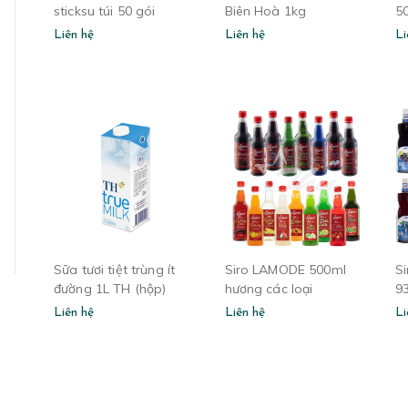
sticksu túi 50 gói
Biên Hoà 1kg
5
Liên hệ
Liên hệ
Li
Sữa tươi tiệt trùng ít
Siro LAMODE 500ml
Si
đường 1L TH (hộp)
hương các loại
9
G
Liên hệ
Liên hệ
Li