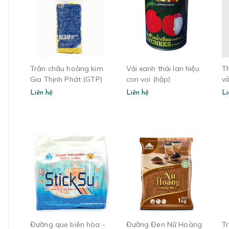
Trân châu hoàng kim
Vải xanh thái lan hiệu
T
Gia Thịnh Phát (GTP)
con voi (hộp)
vả
bịch 1kg
Liên hệ
Liên hệ
Li
Đường que biên hòa -
Đường Đen Nữ Hoàng
T