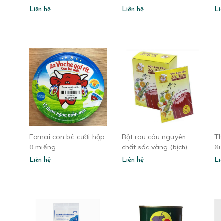
Liên hệ
Liên hệ
Li
Fomai con bò cười hộp
Bột rau câu nguyên
T
8 miếng
chất sóc vàng (bịch)
X
Liên hệ
Liên hệ
Li