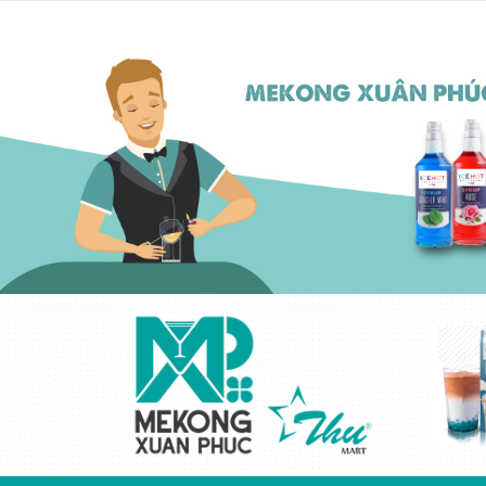
Kem béo thực vật
cô đặc ICEHOT-
21350
Liên hệ