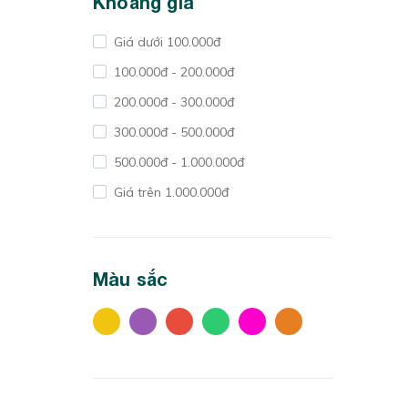
Khoảng giá
Cty TNHH VINAFRUIT
Giá dưới 100.000đ
La Fresh
100.000đ - 200.000đ
GloFood
200.000đ - 300.000đ
A2 STORE
300.000đ - 500.000đ
Bếp của mẹ Onici
500.000đ - 1.000.000đ
Công ty TNHH Cánh Đồng Vàng
Giá trên 1.000.000đ
CN Công ty Cổ phần sản phẩm Sinh
Thái
Công ty Rich Product
Màu sắc