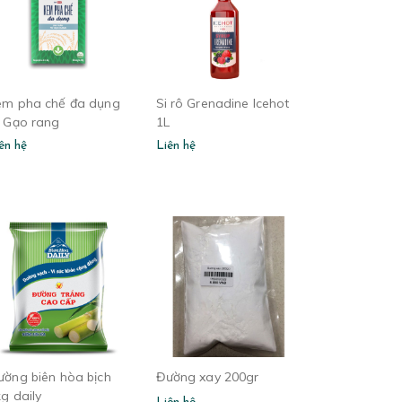
em pha chế đa dụng
Si rô Grenadine Icehot
ừ Gạo rang
1L
ên hệ
Liên hệ
ường biên hòa bịch
Đường xay 200gr
g daily