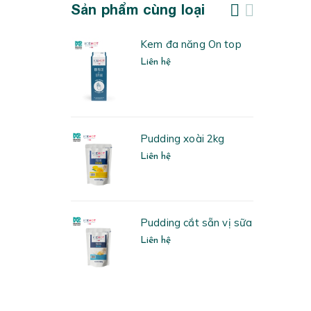
Sản phẩm cùng loại
enadine Icehot
Kem đa năng On top
Liên hệ
ởi hồng Ice hot
Pudding xoài 2kg
Liên hệ
Pudding cắt sẵn vị sữa
h đào Ice hot
Liên hệ