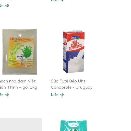
Liên hệ
ên hệ
hạch nha đam Việt
Sữa Tươi Béo Uht
uân Thịnh – gói 1kg
Conaprole - Uruguay
ên hệ
Liên hệ