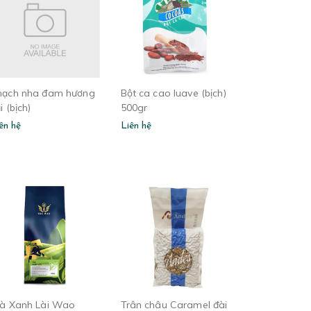
hạch nha đam hương
Bột ca cao luave (bịch)
i (bịch)
500gr
ên hệ
Liên hệ
rà Xanh Lài Wao
Trân châu Caramel đài