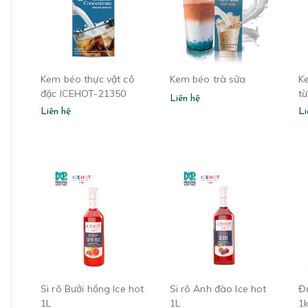
Kem béo thực vật cô
Kem béo trà sữa
K
đặc ICEHOT-21350
t
Liên hệ
Liên hệ
Li
Si rô Bưởi hồng Ice hot
Si rô Anh đào Ice hot
Đ
1L
1L
1k