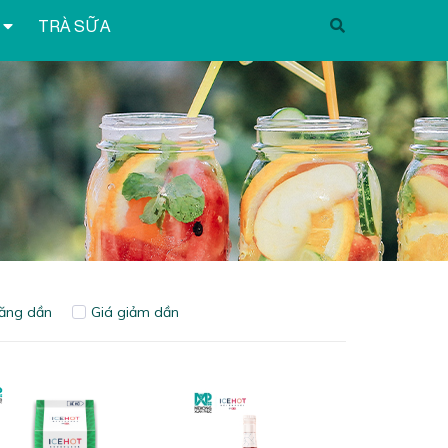
TRÀ SỮA
tăng dần
Giá giảm dần