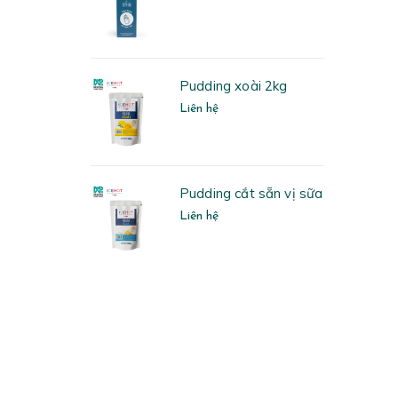
ởi hồng Ice hot
Pudding xoài 2kg
Liên hệ
Pudding cắt sẵn vị sữa
h đào Ice hot
Liên hệ
 thực vật Rich
airy Creamer
)