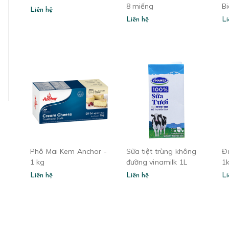
8 miếng
B
Liên hệ
Liên hệ
Li
Phô Mai Kem Anchor -
Sữa tiệt trùng không
Đ
1 kg
đường vinamilk 1L
1
(Hộp)
Liên hệ
Liên hệ
Li