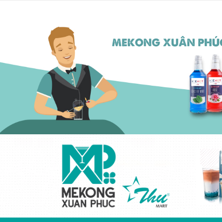
Kem béo thực vật
cô đặc ICEHOT-
21350
Liên hệ