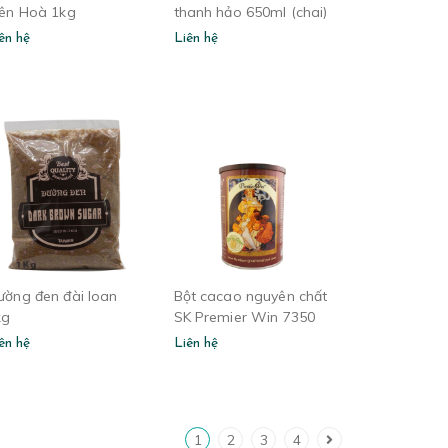
iên Hoà 1kg
thanh hảo 650ml (chai)
ên hệ
Liên hệ
ường đen đài loan
Bột cacao nguyên chất
kg
SK Premier Win 7350
ên hệ
Liên hệ
1
2
3
4