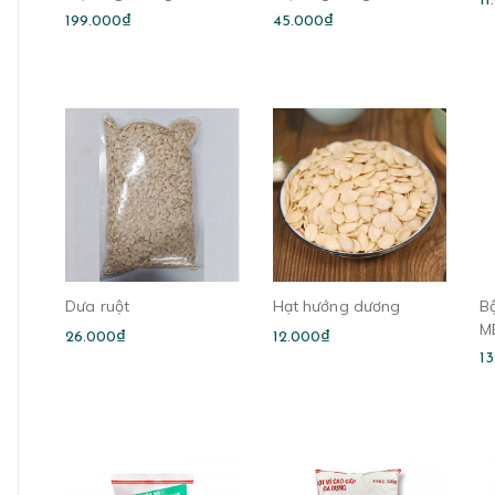
11
trứng/bịch)
trứng/bịch)
199.000₫
45.000₫
Dưa ruột
Hạt hướng dương
B
M
26.000₫
12.000₫
1