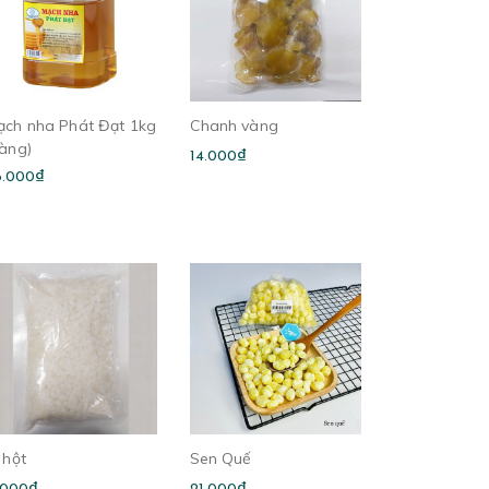
ạch nha Phát Đạt 1kg
Chanh vàng
vàng)
14.000₫
6.000₫
 hột
Sen Quế