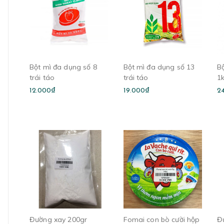
Bột mì đa dụng số 8
Bột mì đa dụng số 13
B
trái táo
trái táo
1
12.000₫
19.000₫
2
Đường xay 200gr
Fomai con bò cười hộp
Đ