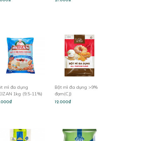
.000₫
21.000₫
ột mì đa dụng
Bột mì đa dụng >9%
EIZAN 1kg (9,5-11%)
đạm(CJ)
3.000₫
12.000₫