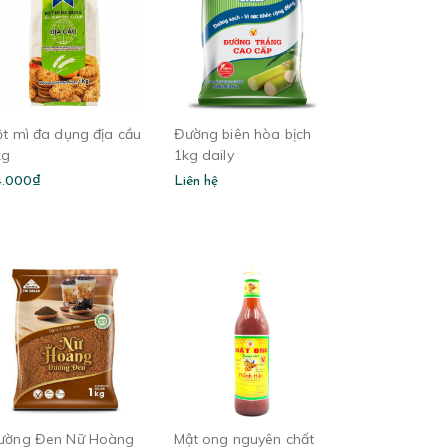
ột mì đa dụng địa cầu
Đường biên hòa bịch
kg
1kg daily
4.000₫
Liên hệ
ường Đen Nữ Hoàng
Mật ong nguyên chất