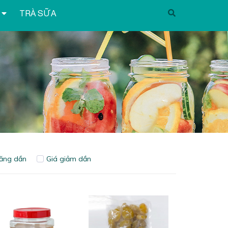
TRÀ SỮA
tăng dần
Giá giảm dần