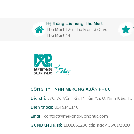
Hệ thống cửa hàng Thu Mart
Thu Mart 126, Thu Mart 37C và
Thu Mart 44
CÔNG TY TNHH MEKONG XUÂN PHÚC
Địa chỉ:
37C Võ Văn Tần, P. Tân An, Q. Ninh Kiều, Tp
Điện thoại:
0945141140
Email:
contact@mekongxuanphuc.com
GCNĐKHDK số:
1801661236 cấp ngày 15/01/2020