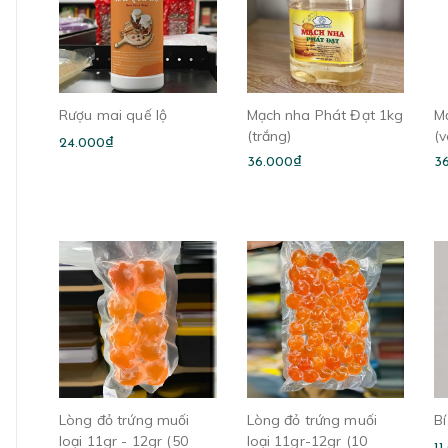
Rượu mai quế lộ
Mạch nha Phát Đạt 1kg
M
(trắng)
(
24.000₫
36.000₫
3
Lòng đỏ trứng muối
Lòng đỏ trứng muối
Bí
loại 11gr - 12gr (50
loại 11gr-12gr (10